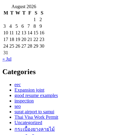
August 2026
M
T
W
T
F
S
S
1
2
3
4
5
6
7
8
9
10
11
12
13
14
15
16
17
18
19
20
21
22
23
24
25
26
27
28
29
30
31
« Jul
Categories
eec
Expansion joint
good resume examples
inspection
seo
surat airport to samui
Thai Visa Work Permit
Uncategorized
กระเบื้องยางลายไม้