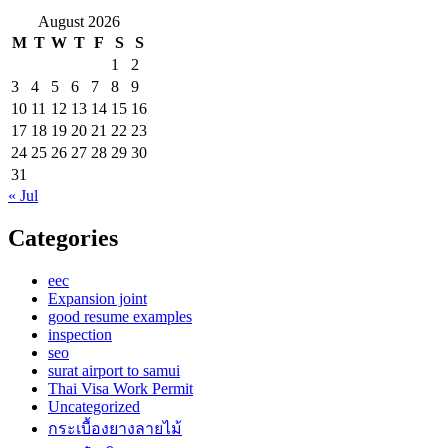
August 2026
M
T
W
T
F
S
S
1
2
3
4
5
6
7
8
9
10
11
12
13
14
15
16
17
18
19
20
21
22
23
24
25
26
27
28
29
30
31
« Jul
Categories
eec
Expansion joint
good resume examples
inspection
seo
surat airport to samui
Thai Visa Work Permit
Uncategorized
กระเบื้องยางลายไม้