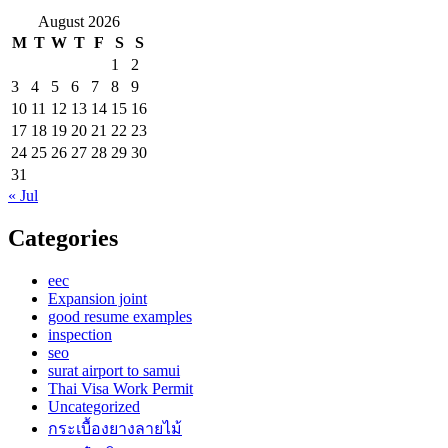
August 2026
M
T
W
T
F
S
S
1
2
3
4
5
6
7
8
9
10
11
12
13
14
15
16
17
18
19
20
21
22
23
24
25
26
27
28
29
30
31
« Jul
Categories
eec
Expansion joint
good resume examples
inspection
seo
surat airport to samui
Thai Visa Work Permit
Uncategorized
กระเบื้องยางลายไม้