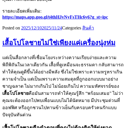
รายละเอียดเพิ่มเติม:
https://maps.app.goo.gl/t4thHJvNyFsTHc6y6?g_st=ipc
Posted on
2025/12/10
2025/11/24
Categories
สินค้า
เสื้อโปโลชายไม่ใช่เพียงแค่เครื่องนุ่งห่ม
แต่เป็นสื่อกลางที่เชื่อมโยงระหว่างความเรียบง่ายและความ
พิถีพิถันในเวลาเดียวกัน เสื้อที่ดูเหมือนจะธรรมดา กลับสามารถ
ทำให้คุณดูดีขึ้นได้อย่างมีพลัง ซึ่งไม่ใช่เพราะความหรูหราเกิน
ความจำเป็น แต่เป็นเพราะความสมดุลที่ถูกออกแบบมาอย่าง
ชาญฉลาด ไม่มากเกินไป ไม่น้อยเกินไป ความมหัศจรรย์ของ
เสื้อโปโลชาย
คือมันสามารถทำให้คุณรู้สึก “พร้อมเสมอ” ไม่ว่า
คุณจะต้องออกไปพบเพื่อนแบบไม่ได้นัดหมาย มีประชุมด่วนที่
ออฟฟิศ หรือถูกชวนไปทานข้าวเย็นกับครอบครัวคนรักแบบ
ปัจจุบันทันด่วน
เสื้อโปโลชายคือคำตอบที่คุณไม่ต้องคิดให้ยุ่งยาก