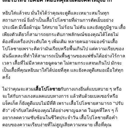
หยิบใส่แล้วจบ มั่นใจได้ว่าคุณจะดูดีและเหมาะสมในทุก
สถานการณ์ ยิ่งถ้าเป็นเสื้อโปโลชายที่ผ่านการตัดเย็บอย่าง
ประณีต มีเนื้อผ้านุ่ม ใส่สบาย ไม่ร้อน ไม่คัน และยังดูภูมิฐาน เสื้อ
เพียงตัวเดียวก็สามารถยกระดับภาพลักษณ์ของคุณได้โดยไม่
ต้องพึ่งเครื่องประดับใด ๆ เพิ่มเติม หลายคนอาจมองข้ามเสื้อ
โปโลชายเพราะคิดว่ามันเรียบหรือพื้นเกินไป แต่ความเรียบของ
มันนี่แหละที่ทำให้สามารถเป็นพื้นฐานของแฟชั่นได้อย่างไร้กาล
เวลา เสื้อที่ไม่มีลวดลายฉูดฉาด ไม่ตามกระแสจนเกินไป มักจะ
เป็นเสื้อที่คุณหยิบมาใส่ได้บ่อยที่สุด และยังคงดูดีเสมอเมื่อใส่ทุก
ครั้ง
ไม่ว่าคุณจะสวม
เสื้อโปโลชาย
กับกางเกงยีนส์แบบสบาย ๆ หรือ
จะใส่กับกางเกงสแลคแบบทางการ แล้วทับด้วยเบลเซอร์หรือ
แจ็คเก็ต ก็ยังดูดีแบบไม่มีที่ติ เพราะเสื้อโปโลชายสามารถ “ปรับ
ตัว” เข้ากับสไตล์ของคุณได้อย่างชาญฉลาด ในยุคที่ใคร ๆ ก็
อยากลดความซับซ้อนในชีวิตประจำวัน เสื้อโปโลชายคือคำ
ตอบของความเรียบง่ายที่ไม่สูญเสียความหมาย เสื้อที่คุณ