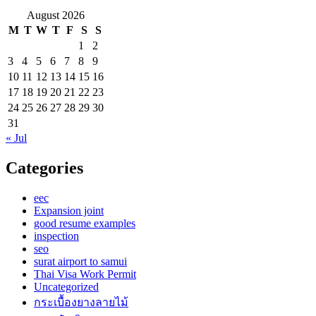
August 2026
M
T
W
T
F
S
S
1
2
3
4
5
6
7
8
9
10
11
12
13
14
15
16
17
18
19
20
21
22
23
24
25
26
27
28
29
30
31
« Jul
Categories
eec
Expansion joint
good resume examples
inspection
seo
surat airport to samui
Thai Visa Work Permit
Uncategorized
กระเบื้องยางลายไม้