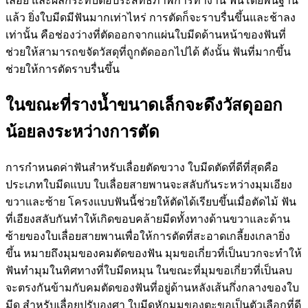
เลื่อย และผลกระทบต่อประสิทธิภาพการทำงาน ฟันโดยพื้นฐาน
แล้ว ยิ่งใบมีดมีฟันมากเท่าไหร่ การตัดก็จะราบรื่นขึ้นและช้าลง
เท่านั้น คือช่องว่างที่ตัดออกจากแผ่นใบมีดด้านหน้าของฟันที่
ช่วยให้สามารถขจัดวัสดุที่ถูกตัดออกไปได้ ดังนั้น ฟันที่มากขึ้น
ช่วยให้การตัดราบรื่นขึ้น
ในขณะที่รางน้ำขนาดเล็กจะดึงวัสดุออก
น้อยลงระหว่างการตัด
การกำหนดค่าฟันสำหรับเลื่อยตัดขวาง ใบมีดตัดที่ดีที่สุดคือ
ประเภทใบมีดแบบ ใบเลื่อยสายพานจะสลับกันระหว่างมุมเอียง
ขวาและซ้าย โครงแบบฟันนี้ช่วยให้ตัดได้เรียบขึ้นเมื่อตัดไม้ ฟัน
ที่เอียงสลับกันทำให้เกิดขอบคล้ายมีดทั้งทางด้านขวาและด้าน
ซ้ายของใบเลื่อยสายพานเพื่อให้การตัดที่สะอาดเกลี้ยงเกลายิ่ง
ขึ้น หมายถึงมุมของคมตัดของฟัน มุมขอเกี่ยวที่เป็นบวกจะทำให้
ฟันทำมุมในทิศทางที่ใบมีดหมุน ในขณะที่มุมขอเกี่ยวที่เป็นลบ
จะตรงกันข้ามกับคมตัดของฟันที่อยู่ด้านหลังเส้นกึ่งกลางของใบ
มีด สำหรับเลื่อยปรับองศา ใบมีดหักมุมของตะขอเป็นตัวเลือกที่ดี